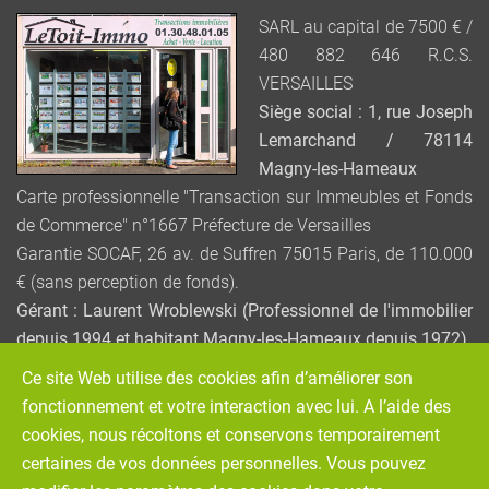
SARL au capital de 7500 € /
480 882 646 R.C.S.
VERSAILLES
Siège social : 1, rue Joseph
Lemarchand / 78114
Magny-les-Hameaux
Carte professionnelle "Transaction sur Immeubles et Fonds
de Commerce" n°1667 Préfecture de Versailles
Garantie SOCAF, 26 av. de Suffren 75015 Paris, de 110.000
€ (sans perception de fonds).
Gérant : Laurent Wroblewski (Professionnel de l'immobilier
depuis 1994 et habitant Magny-les-Hameaux depuis 1972)
Ce site Web utilise des cookies afin d’améliorer son
Service de Médiation de la consommation : MEDIATION –
fonctionnement et votre interaction avec lui. A l’aide des
VIVONS MIEUX ENSEMBLE / www.mediation-vivons-mieux-
cookies, nous récoltons et conservons temporairement
ensemble.fr
certaines de vos données personnelles. Vous pouvez
(465 avenue de la Libération / 54000 NANCY)