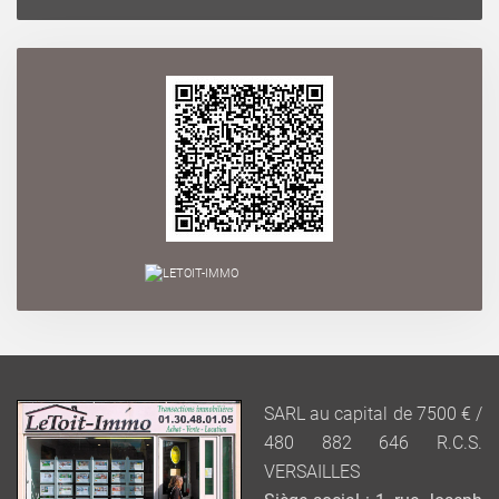
SARL au capital de 7500 € /
480 882 646 R.C.S.
VERSAILLES