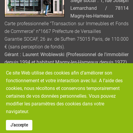
Siège social : 1, rue Joseph
Lemarchand / 78114
Magny-les-Hameaux
Carte professionnelle "Transaction sur Immeubles et Fonds
de Commerce" n°1667 Préfecture de Versailles
Garantie SOCAF, 26 av. de Suffren 75015 Paris, de 110.000
€ (sans perception de fonds).
Gérant : Laurent Wroblewski (Professionnel de l'immobilier
depuis 1994 et habitant Magny-les-Hameaux depuis 1972)
Ce site Web utilise des cookies afin d’améliorer son
Service de Médiation de la consommation : MEDIATION –
fonctionnement et votre interaction avec lui. A l’aide des
VIVONS MIEUX ENSEMBLE / www.mediation-vivons-mieux-
cookies, nous récoltons et conservons temporairement
ensemble.fr
certaines de vos données personnelles. Vous pouvez
(465 avenue de la Libération / 54000 NANCY)
modifier les paramètres des cookies dans votre
navigateur.
Réalisation graphique :
Stanislas BERROU
Plan de site
J'accepte