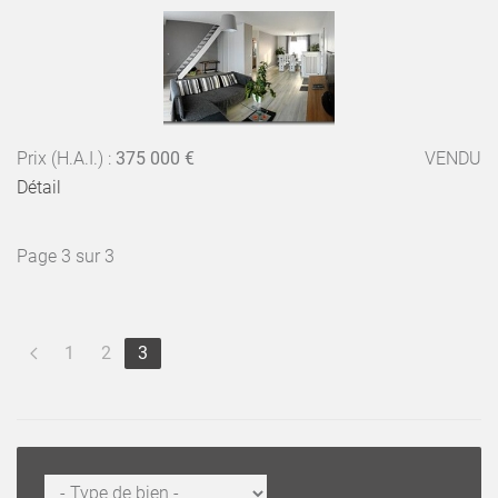
Prix (H.A.I.) :
375 000 €
VENDU
Détail
Page 3 sur 3
1
2
3